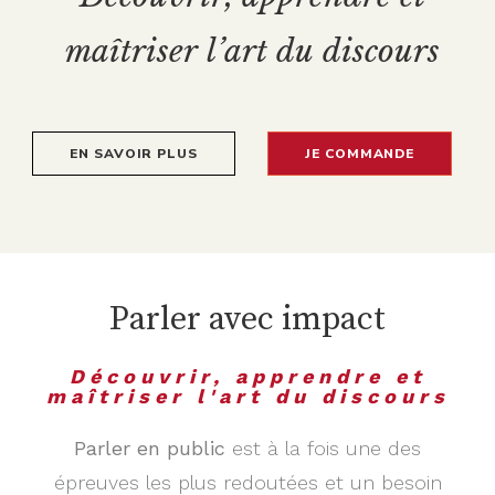
m
a
î
t
r
i
s
e
r
l
’
a
r
t
d
u
d
i
s
c
o
u
r
s
EN SAVOIR PLUS
JE COMMANDE
Parler avec impact
Découvrir, apprendre et
maîtriser l'art du discours
Parler en public
est à la fois une des
épreuves les plus redoutées et un besoin