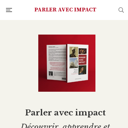
PARLER AVEC IMPACT
P
a
r
l
e
r
a
v
e
c
i
m
p
a
c
t
D
é
c
o
u
v
r
i
r
,
a
p
p
r
e
n
d
r
e
e
t